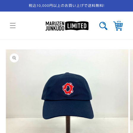
コンテ
税込10,000円以上のお買い上げで送料無料!
ンツに
進む
カ
ー
ト
商品情
報にス
キップ