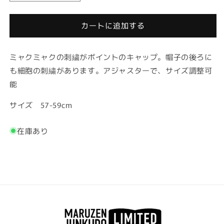
刺
刺
繍
繍
カートに追加する
キ
キ
ャ
ャ
ッ
ッ
ミャクミャクの刺繍がポイントのキャップ。帽子の後ろに
プ
プ
も細胞の刺繍があります。アジャスターで、サイズ調整可
の
の
能
数
数
量
量
サイズ 57-59cm
を
を
減
増
在庫あり
ら
や
す
す