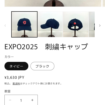
モ
ー
ダ
ル
で
メ
デ
ィ
ア
EXPO2025 刺繍キャップ
(1)
(2
を
開
カラー
く
ネイビー
ブラック
通
¥3,630 JPY
常
税込。
配送料
はチェックアウト時に計算されます。
価
数量
格
EXPO2025
EXPO2025