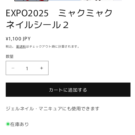
ィ
ア
EXPO2025 ミャクミャク
(1)
を
ネイルシール２
開
く
通
¥1,100 JPY
常
税込。
配送料
はチェックアウト時に計算されます。
価
数量
格
EXPO2025
EXPO2025
ミ
ミ
ャ
ャ
カートに追加する
ク
ク
ミ
ミ
ャ
ャ
ジェルネイル・マニキュアにも使用できます
ク
ク
ネ
ネ
在庫あり
イ
イ