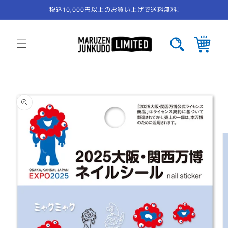
コンテ
税込10,000円以上のお買い上げで送料無料!
ンツに
進む
カ
ー
ト
商品情
報にス
キップ