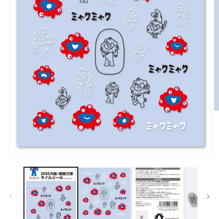
モ
ー
ダ
ル
で
(2
メ
デ