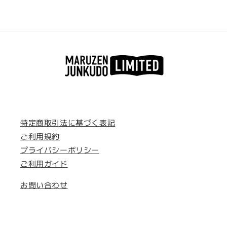
良
良
刺
刺
繍
繍
23-
23-
25cm
25cm
LADIES
LADIES
の
の
数
数
量
量
を
を
減
増
特定商取引法に基づく表記
ら
や
ご利用規約
す
す
プライバシーポリシー
ご利用ガイド
お問い合わせ