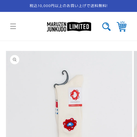
コンテ
税込10,000円以上のお買い上げで送料無料!
ンツに
進む
カ
ー
ト
商品情
報にス
キップ