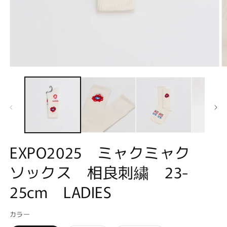
モ
ー
ダ
ル
で
メ
デ
ィ
ア
EXPO2025 ミャクミャク
(1)
(2
を
ソックス 相良刺繍 23-
開
く
25cm LADIES
カラー