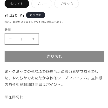
バ
バ
バ
ホワイト
ブルー
ブラック
リ
リ
リ
エ
エ
エ
ー
ー
ー
通
¥1,320 JPY
売り切れ
シ
シ
シ
常
ョ
ョ
ョ
税込。
配送料
はチェックアウト時に計算されます。
ン
ン
ン
価
は
は
は
数量
売
売
売
格
り
り
り
切
切
切
れ
れ
れ
EXPO2025
EXPO2025
て
て
て
ミ
ミ
い
い
い
る
る
る
ャ
ャ
か
か
か
売り切れ
販
販
販
ク
ク
売
売
売
ミ
ミ
で
で
で
き
き
き
ャ
ャ
ま
ま
ま
ミャクミャクのふわふわ感を毛足の長い素材であらわし
せ
せ
せ
ク
ク
た、やわらかであたたかな秋冬シーズンアイテム。立体感
ん
ん
ん
ソ
ソ
のある相良刺繍は高見えポイント。
ッ
ッ
ク
ク
在庫切れ
ス
ス
相
相